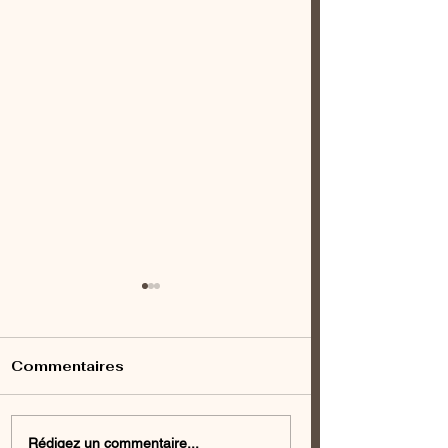
Commentaires
Quoi faire en
L’ail du Québec
Rédigez un commentaire...