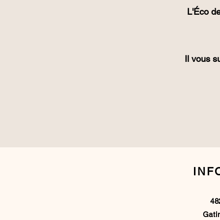
L'Éco de
Il vous s
INF
48
Gati