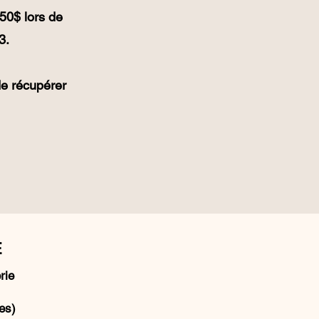
50$ lors de
3.
de récupérer
E
rie
res)