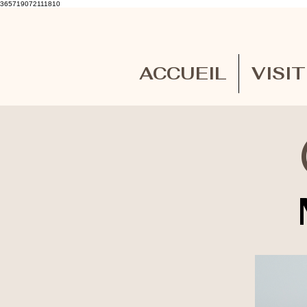
365719072111810
ACCUEIL
VISI