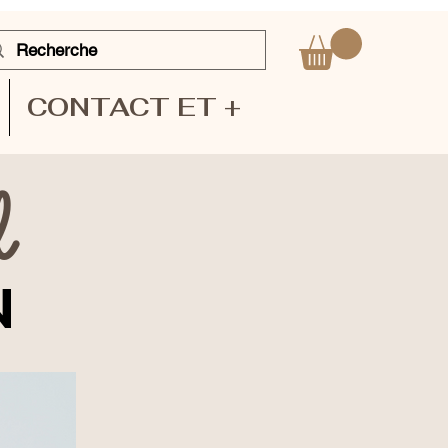
CONTACT ET +
l
N