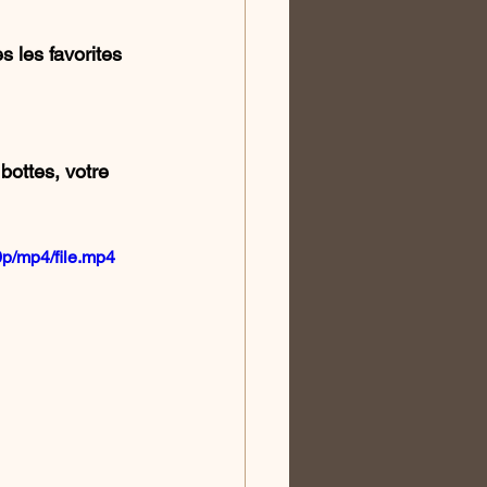
 les favorites 
bottes, votre 
p/mp4/file.mp4