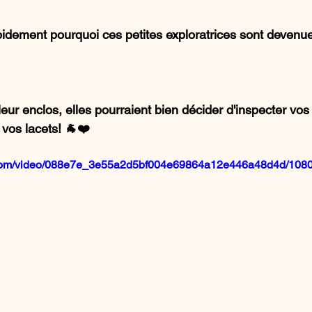
idement pourquoi ces petites exploratrices sont devenues
eur enclos, elles pourraient bien décider d'inspecter vos 
vos lacets! 🐐❤️
ic.com/video/088e7e_3e55a2d5bf004e69864a12e446a48d4d/1080