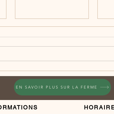
Nouveau à la ferme :
5 fa
notre cahier à colorier
les 
des animaux! 🐑🐷🐓
qui
sur
EN SAVOIR PLUS SUR LA FERME
ORMATIONS
HORAIR