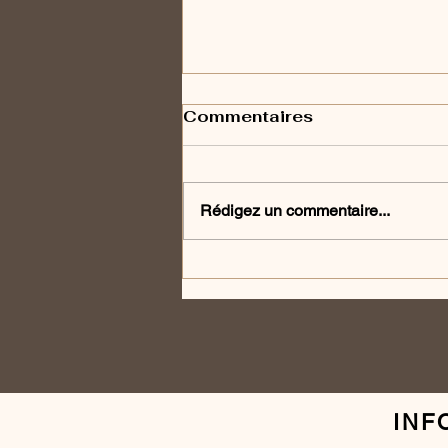
Commentaires
Rédigez un commentaire...
L’ail du Québec : petit
bulbe, grande histoire…
et une saveur
incomparable 🧄
INF