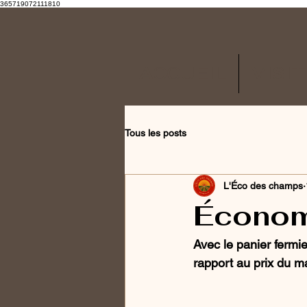
365719072111810
ACCUEIL
VISI
Tous les posts
L'Éco des champs
Économi
Avec le panier fermi
rapport au prix du m