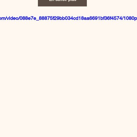
ic.com/video/088e7e_88875f29bb034cd18aa6691bf36f4574/1080p