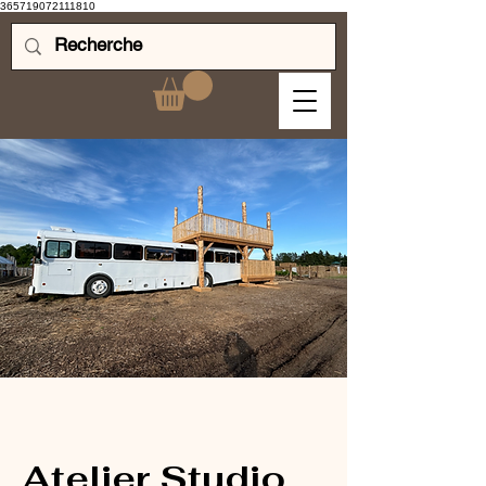
365719072111810
Atelier Studio