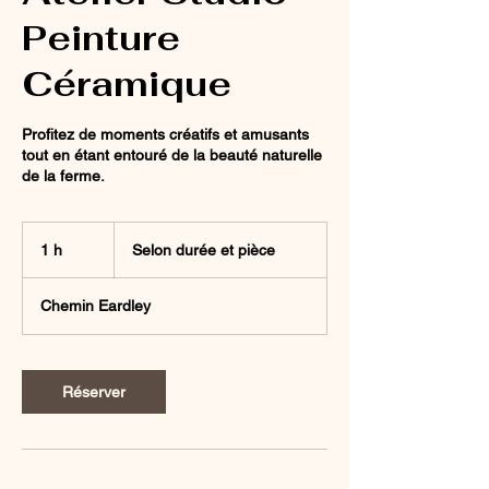
Peinture
Céramique
Profitez de moments créatifs et amusants
tout en étant entouré de la beauté naturelle
de la ferme.
Selon
durée
1 h
1
Selon durée et pièce
et
pièce
Chemin Eardley
Réserver